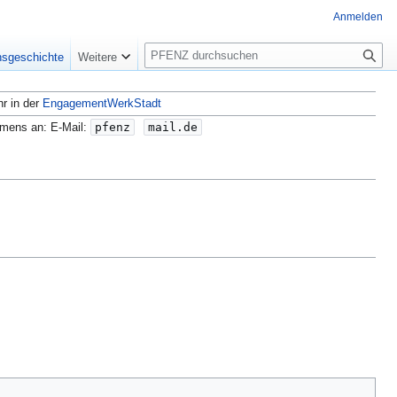
Anmelden
S
nsgeschichte
Weitere
u
c
hr in der
EngagementWerkStadt
h
e
amens an: E-Mail:
pfenz
mail.de