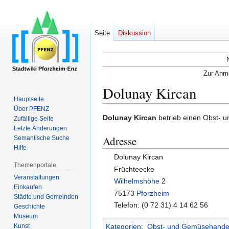
Seite
Diskussion
Zur Anme
Dolunay Kircan
Hauptseite
Über PFENZ
Zur
Zur
Dolunay Kircan
betrieb einen Obst- 
Zufällige Seite
Navigation
Suche
Letzte Änderungen
Adresse
Semantische Suche
springen
springen
Hilfe
Dolunay Kircan
Themenportale
Früchteecke
Veranstaltungen
Wilhelmshöhe
2
Einkaufen
75173
Pforzheim
Städte und Gemeinden
Telefon: (0 72 31) 4 14 62 56
Geschichte
Museum
Kunst
Kategorien
:
Obst- und Gemüsehande