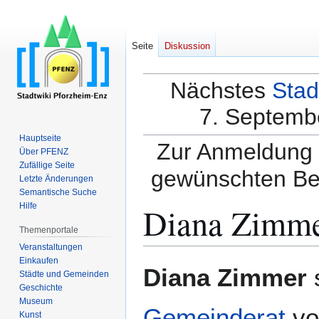
Seite
Diskussion
Nächstes
Stad
7. Septembe
Hauptseite
Zur Anmeldung a
Über PFENZ
Zufällige Seite
gewünschten Be
Letzte Änderungen
Semantische Suche
Diana Zimm
Hilfe
Themenportale
Veranstaltungen
Einkaufen
Zur
Zur
Diana Zimmer
s
Städte und Gemeinden
Navigation
Suche
Geschichte
springen
springen
Museum
Gemeinderat
v
Kunst