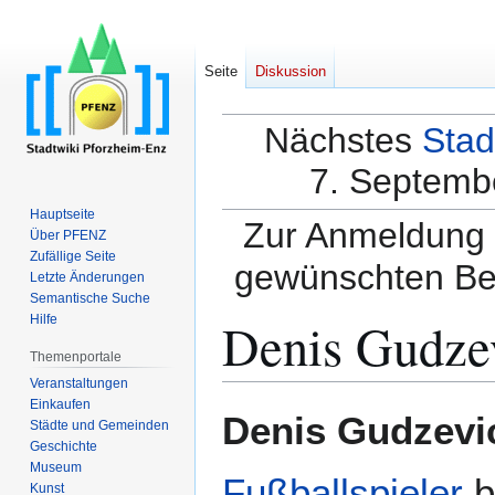
Seite
Diskussion
Nächstes
Stad
7. Septembe
Hauptseite
Zur Anmeldung a
Über PFENZ
Zufällige Seite
gewünschten Be
Letzte Änderungen
Semantische Suche
Denis Gudze
Hilfe
Themenportale
Veranstaltungen
Einkaufen
Zur
Zur
Denis Gudzevi
Städte und Gemeinden
Navigation
Suche
Geschichte
springen
springen
Museum
Fußballspieler
b
Kunst