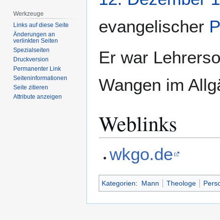
Werkzeuge
evangelischer
P
Links auf diese Seite
Änderungen an
verlinkten Seiten
Spezialseiten
Er war Lehrerso
Druckversion
Permanenter Link
Seiten­­informationen
Wangen im Allgä
Seite zitieren
Attribute anzeigen
Weblinks
wkgo.de
Kategorien
:
Mann
Theologe
Perso