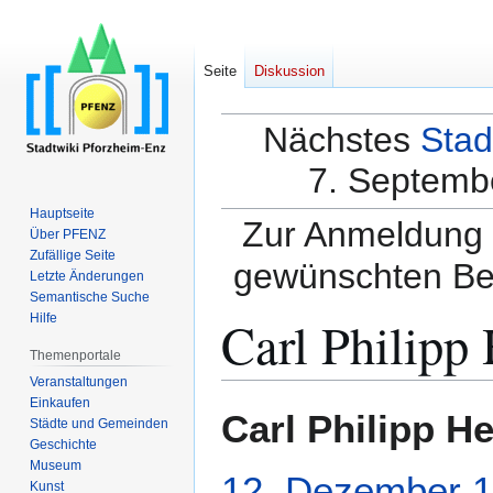
Seite
Diskussion
Nächstes
Stad
7. Septembe
Hauptseite
Zur Anmeldung a
Über PFENZ
Zufällige Seite
gewünschten Be
Letzte Änderungen
Semantische Suche
Carl Philipp
Hilfe
Themenportale
Veranstaltungen
Einkaufen
Zur
Zur
Carl Philipp H
Städte und Gemeinden
Navigation
Suche
Geschichte
springen
springen
Museum
12. Dezember
1
Kunst