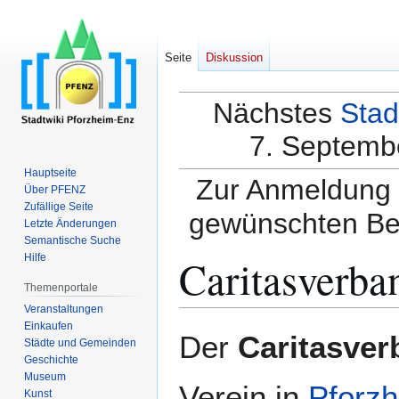
Seite
Diskussion
Nächstes
Stad
7. Septembe
Hauptseite
Zur Anmeldung a
Über PFENZ
Zufällige Seite
gewünschten Be
Letzte Änderungen
Semantische Suche
Caritasverba
Hilfe
Themenportale
Veranstaltungen
Einkaufen
Zur
Zur
Der
Caritasver
Städte und Gemeinden
Navigation
Suche
Geschichte
springen
springen
Museum
Verein in
Pforz
Kunst