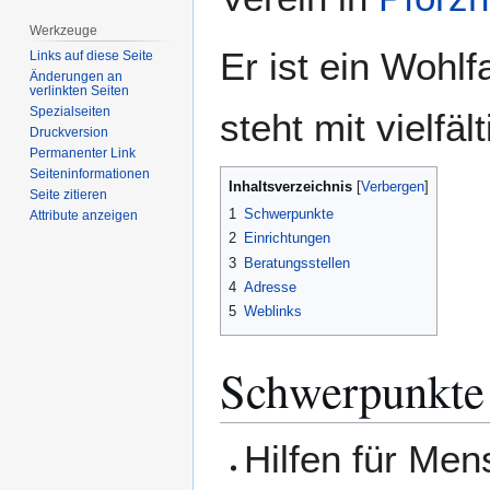
Werkzeuge
Er ist ein Wohl
Links auf diese Seite
Änderungen an
verlinkten Seiten
Spezialseiten
steht mit vielfä
Druckversion
Permanenter Link
Seiten­­informationen
Inhaltsverzeichnis
Seite zitieren
1
Schwerpunkte
Attribute anzeigen
2
Einrichtungen
3
Beratungsstellen
4
Adresse
5
Weblinks
Schwerpunkte
Hilfen für Me