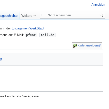
Anmelden
S
nsgeschichte
Weitere
u
c
hr in der
EngagementWerkStadt
h
e
amens an: E-Mail:
pfenz
mail.de
Karte anzeigen
g
.
und endet als Sackgasse.