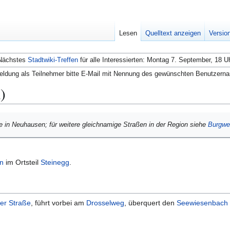
Lesen
Quelltext anzeigen
Versio
Nächstes
Stadtwiki-Treffen
für alle Interessierten: Montag 7. September, 18 U
ldung als Teilnehmer bitte E-Mail mit Nennung des gewünschten Benutzern
)
ße in Neuhausen; für weitere gleichnamige Straßen in der Region siehe
Burgwe
n
im Ortsteil
Steinegg
.
ler Straße
, führt vorbei am
Drosselweg
, überquert den
Seewiesenbach