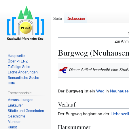
Seite
Diskussion
Zur Anme
Burgweg (Neuhausen
Hauptseite
Über PFENZ
Zur
Zur
Zufällige Seite
Dieser Artikel beschreibt eine Stra
Navigation
Suche
Letzte Änderungen
Semantische Suche
springen
springen
Hilfe
Der
Burgweg
ist ein
Weg
in
Neuhause
Themenportale
Veranstaltungen
Verlauf
Einkaufen
Städte und Gemeinden
Der Burgweg beginnt an der
Liebenzel
Geschichte
Museum
Hausnummer
Kunst