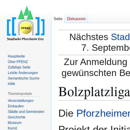
Seite
Diskussion
Nächstes
Stad
7. Septembe
Hauptseite
Zur Anmeldung a
Über PFENZ
Zufällige Seite
gewünschten Be
Letzte Änderungen
Semantische Suche
Bolzplatzlig
Hilfe
Themenportale
Veranstaltungen
Einkaufen
Zur
Zur
Die
Pforzheime
Städte und Gemeinden
Navigation
Suche
Geschichte
springen
springen
Museum
Projekt der Init
Kunst