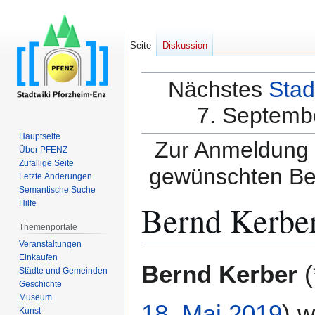
Seite
Diskussion
Nächstes
Stad
7. Septembe
Hauptseite
Zur Anmeldung a
Über PFENZ
Zufällige Seite
gewünschten Be
Letzte Änderungen
Semantische Suche
Bernd Kerbe
Hilfe
Themenportale
Veranstaltungen
Einkaufen
Zur
Zur
Bernd Kerber
(
Städte und Gemeinden
Navigation
Suche
Geschichte
springen
springen
Museum
18. Mai
2019
) 
Kunst