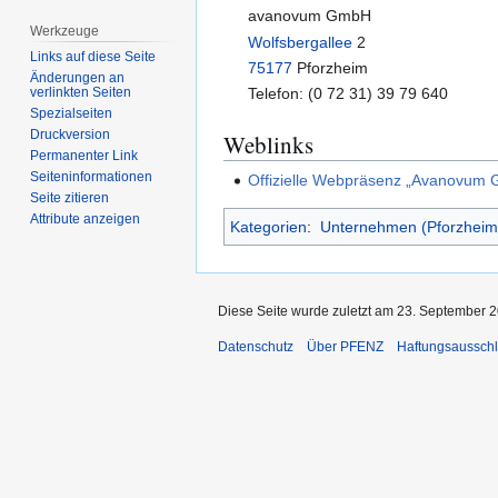
avanovum GmbH
Werkzeuge
Wolfsbergallee
2
Links auf diese Seite
75177
Pforzheim
Änderungen an
Telefon: (0 72 31) 39 79 640
verlinkten Seiten
Spezialseiten
Druckversion
Weblinks
Permanenter Link
Seiten­­informationen
Offizielle Webpräsenz „Avanovum
Seite zitieren
Attribute anzeigen
Kategorien
:
Unternehmen (Pforzheim
Diese Seite wurde zuletzt am 23. September 2
Datenschutz
Über PFENZ
Haftungsaussch