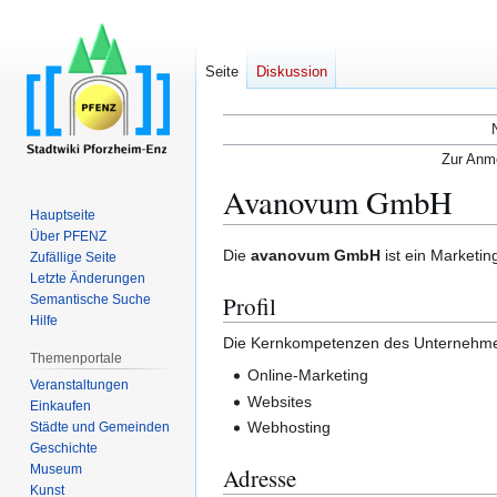
Seite
Diskussion
Zur Anme
Avanovum GmbH
Hauptseite
Über PFENZ
Zur
Zur
Die
avanovum GmbH
ist ein Market
Zufällige Seite
Navigation
Suche
Letzte Änderungen
Profil
Semantische Suche
springen
springen
Hilfe
Die Kernkompetenzen des Unternehme
Themenportale
Online-Marketing
Veranstaltungen
Websites
Einkaufen
Webhosting
Städte und Gemeinden
Geschichte
Museum
Adresse
Kunst