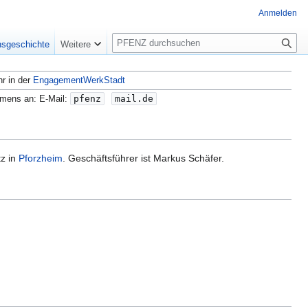
Anmelden
S
nsgeschichte
Weitere
u
c
hr in der
EngagementWerkStadt
h
e
amens an: E-Mail:
pfenz
mail.de
tz in
Pforzheim
. Geschäftsführer ist Markus Schäfer.