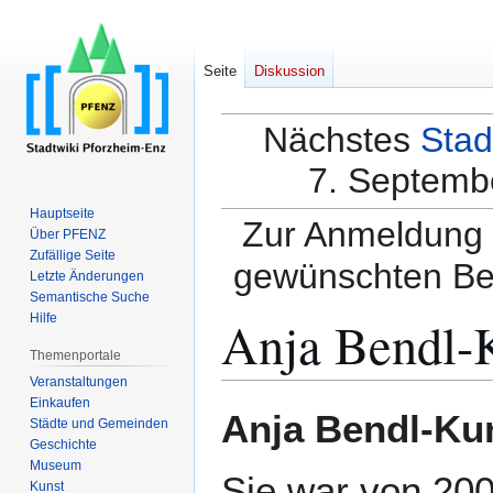
Seite
Diskussion
Nächstes
Stad
7. Septembe
Hauptseite
Zur Anmeldung a
Über PFENZ
Zufällige Seite
gewünschten Be
Letzte Änderungen
Semantische Suche
Anja Bendl
Hilfe
Themenportale
Veranstaltungen
Einkaufen
Zur
Zur
Anja Bendl-K
Städte und Gemeinden
Navigation
Suche
Geschichte
springen
springen
Museum
Sie war von 200
Kunst