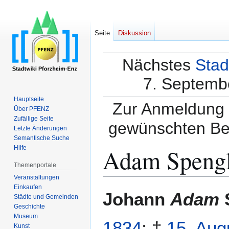
Seite
Diskussion
Nächstes
Stad
7. Septembe
Hauptseite
Zur Anmeldung a
Über PFENZ
Zufällige Seite
gewünschten Be
Letzte Änderungen
Semantische Suche
Adam Spengl
Hilfe
Themenportale
Veranstaltungen
Einkaufen
Zur
Zur
Johann
Adam
Städte und Gemeinden
Navigation
Suche
Geschichte
springen
springen
Museum
1834
; †
15. Aug
Kunst