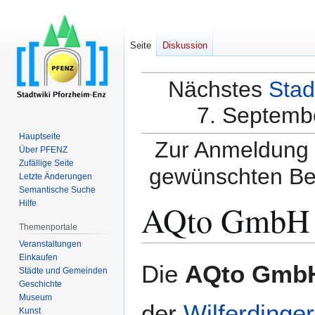
Seite
Diskussion
Nächstes
Stad
7. Septembe
Hauptseite
Zur Anmeldung a
Über PFENZ
Zufällige Seite
gewünschten Be
Letzte Änderungen
Semantische Suche
AQto GmbH
Hilfe
Themenportale
Veranstaltungen
Einkaufen
Zur
Zur
Die
AQto Gmb
Städte und Gemeinden
Navigation
Suche
Geschichte
springen
springen
Museum
der
Wilferdinge
Kunst