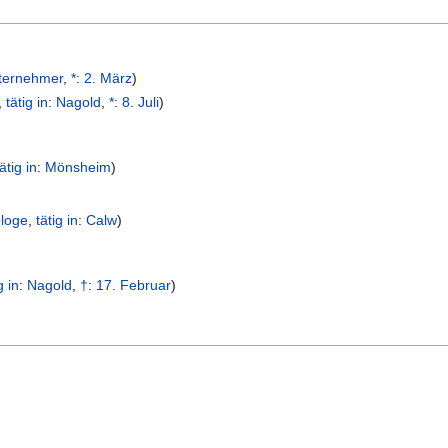
ternehmer
,
*
:
2. März
)
,
tätig in
:
Nagold
,
*
:
8. Juli
)
tätig in
:
Mönsheim
)
loge
,
tätig in
:
Calw
)
g in
:
Nagold
,
†
:
17. Februar
)