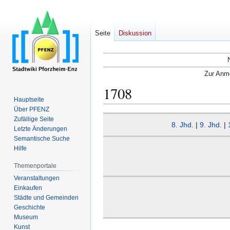
Seite
Diskussion
Zur Anme
1708
Hauptseite
Über PFENZ
Zur
Zur
Zufällige Seite
8. Jhd.
|
9. Jhd.
|
Navigation
Suche
Letzte Änderungen
Semantische Suche
springen
springen
Hilfe
Themenportale
Veranstaltungen
Einkaufen
Städte und Gemeinden
Geschichte
Museum
Kunst