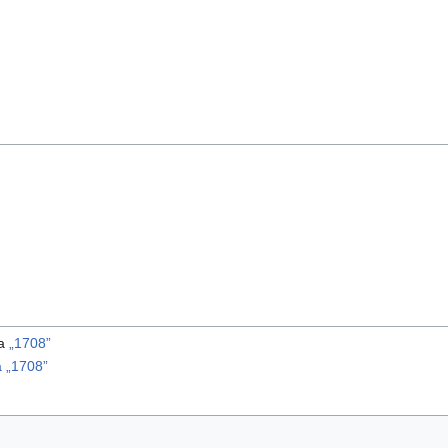
ma
„1708”
 „1708”