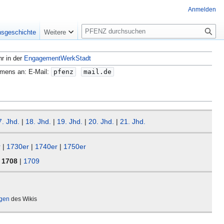
Anmelden
S
nsgeschichte
Weitere
u
c
hr in der
EngagementWerkStadt
h
e
amens an: E-Mail:
pfenz
mail.de
7. Jhd.
|
18. Jhd.
|
19. Jhd.
|
20. Jhd.
|
21. Jhd.
r
|
1730er
|
1740er
|
1750er
|
1708
|
1709
ägen
des Wikis