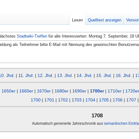
Lesen
Quelltext anzeigen
Versio
Nächstes
Stadtwiki-Treffen
für alle Interessierten: Montag 7. September, 18 U
ldung als Teilnehmer bitte E-Mail mit Nennung des gewünschten Benutzern
10. Jhd.
|
11. Jhd.
|
12. Jhd.
|
13. Jhd.
|
14. Jhd.
|
15. Jhd.
|
16. Jhd.
|
1
1650er
|
1660er
|
1670er
|
1680er
|
1690er
|
1700er
|
1710er
|
1720e
1700
|
1701
|
1702
|
1703
|
1704
|
1705
|
1706
|
1707
1708
Automatisch generierte Jahreschronik aus
semantischen Eintr