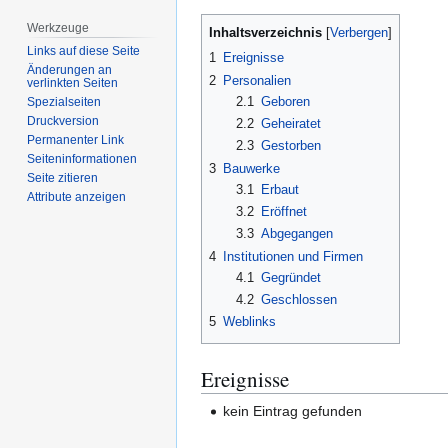
Werkzeuge
Inhaltsverzeichnis
Links auf diese Seite
1
Ereignisse
Änderungen an
2
Personalien
verlinkten Seiten
2.1
Geboren
Spezialseiten
Druckversion
2.2
Geheiratet
Permanenter Link
2.3
Gestorben
Seiten­­informationen
3
Bauwerke
Seite zitieren
3.1
Erbaut
Attribute anzeigen
3.2
Eröffnet
3.3
Abgegangen
4
Institutionen und Firmen
4.1
Gegründet
4.2
Geschlossen
5
Weblinks
Ereignisse
kein Eintrag gefunden