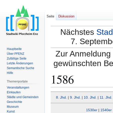
Seite
Diskussion
Nächstes
Stad
7. Septembe
Hauptseite
Zur Anmeldung a
Über PFENZ
Zufällige Seite
gewünschten Be
Letzte Änderungen
Semantische Suche
1586
Hilfe
Themenportale
Veranstaltungen
Einkaufen
Zur
Zur
Städte und Gemeinden
8. Jhd.
|
9. Jhd.
|
10. Jhd.
|
11. Jhd.
Navigation
Suche
Geschichte
springen
springen
Museum
1530er
|
1540er
Kunst