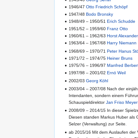
1946/47
Otto Friedrich Schöpf
1947/48
Bodo Bronsky
1948/49 – 1950/51
Erich Schudde
1951/52 – 1959/60
Franz Otto
1960/61 – 1962/63
Horst Alexander
1963/64 – 1967/68
Harry Niemann
1968/69 – 1970/71
Peter Hanus St
1971/72 – 1974/75
Heiner Bruns
1975/76 – 1996/97
Manfred Berbe
1997/98 – 2001/02
Ernö Weil
2002/03
Georg Köhl
2003/04 – 2007/08 Nach der einjäh
Intendanten, sondern einem Führu
Schauspieldirektor
Jan Friso Meyer
2008/09 – 2014/15 In dieser Spielz
Diesen standen Markus Huber als Gen
Selzer (Verwaltung) zur Seite.
ab 2015/16 Mit dem Auslaufen der 