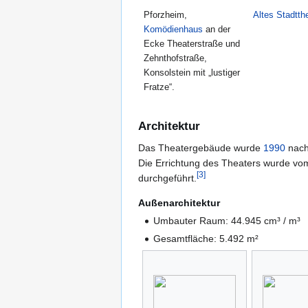
Pforzheim,
Altes Stadtth
Komödienhaus
an der
Ecke Theaterstraße und
Zehnthofstraße,
Konsolstein mit „lustiger
Fratze“.
Architektur
Das Theatergebäude wurde
1990
nach
Die Errichtung des Theaters wurde vo
[
3
]
durchgeführt.
Außenarchitektur
Umbauter Raum: 44.945 cm³ / m³
Gesamtfläche: 5.492 m²