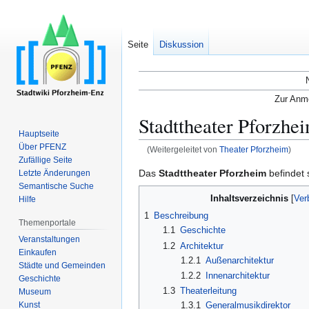
Seite
Diskussion
Zur Anme
Stadttheater Pforzhe
Hauptseite
Über PFENZ
(Weitergeleitet von
Theater Pforzheim
)
Zufällige Seite
Zur
Zur
Das
Stadttheater Pforzheim
befindet 
Letzte Änderungen
Semantische Suche
Navigation
Suche
Inhaltsverzeichnis
Hilfe
springen
springen
1
Beschreibung
Themenportale
1.1
Geschichte
Veranstaltungen
1.2
Architektur
Einkaufen
1.2.1
Außenarchitektur
Städte und Gemeinden
1.2.2
Innenarchitektur
Geschichte
1.3
Theaterleitung
Museum
Kunst
1.3.1
Generalmusikdirektor