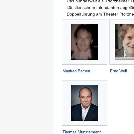
Das bundesweit als „Pforzheimer T
künstlerischem Intendanten abgelös
Doppelführung am Theater Pforzhe
Manfred Berben
Ernö Weil
Thomas Münstermann