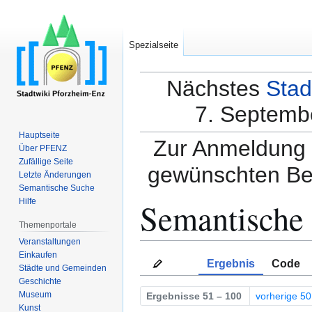
Spezialseite
Nächstes
Stad
7. Septembe
Hauptseite
Zur Anmeldung a
Über PFENZ
Zufällige Seite
gewünschten Be
Letzte Änderungen
Semantische Suche
Semantische
Hilfe
Themenportale
Veranstaltungen
Einkaufen
Zur
Zur
Ergebnis
Code
Städte und Gemeinden
Navigation
Suche
Geschichte
springen
springen
Museum
Ergebnisse 51 – 100
vorherige 50
Kunst