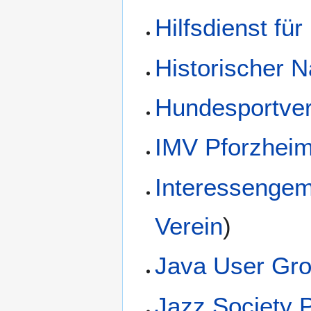
Hilfsdienst fü
Historischer 
Hundesportver
IMV Pforzhei
Interessengem
Verein
)
Java User Gro
Jazz Society 