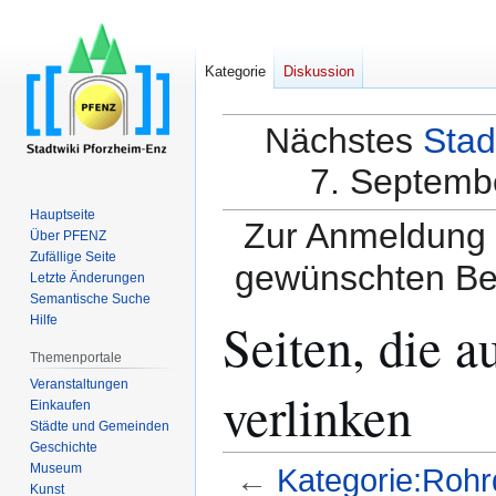
Kategorie
Diskussion
Nächstes
Stad
7. Septembe
Hauptseite
Zur Anmeldung a
Über PFENZ
Zufällige Seite
gewünschten Be
Letzte Änderungen
Semantische Suche
Seiten, die 
Hilfe
Themenportale
Veranstaltungen
verlinken
Einkaufen
Städte und Gemeinden
Geschichte
Museum
←
Kategorie:Rohr
Kunst