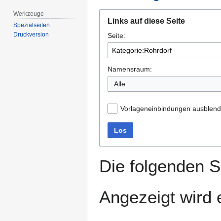
Werkzeuge
Zur
Zur
Links auf diese Seite
Navigation
Suche
Spezialseiten
Druckversion
Seite:
springen
springen
Namensraum:
Alle
Vorlageneinbindungen ausblen
Los
Die folgenden S
Angezeigt wird e