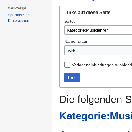
Werkzeuge
Zur
Zur
Links auf diese Seite
Navigation
Suche
Spezialseiten
Druckversion
Seite:
springen
springen
Namensraum:
Alle
Vorlageneinbindungen ausblen
Los
Die folgenden S
Kategorie:Musi