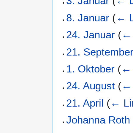
3. Januar
(
← L
8. Januar
(
← L
24. Januar
(
← 
21. Septembe
1. Oktober
(
← 
24. August
(
← 
21. April
(
← Li
Johanna Roth