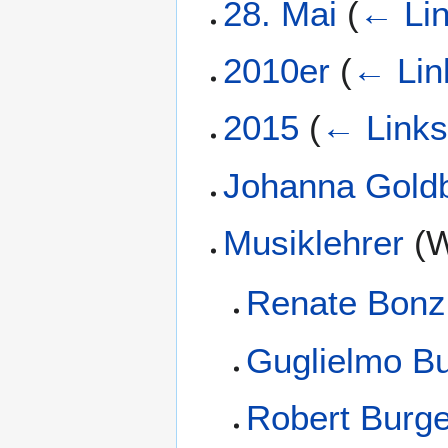
28. Mai
(
← Li
2010er
(
← Lin
2015
(
← Link
Johanna Gol
Musiklehrer
(W
Renate Bonz
Guglielmo B
Robert Burge