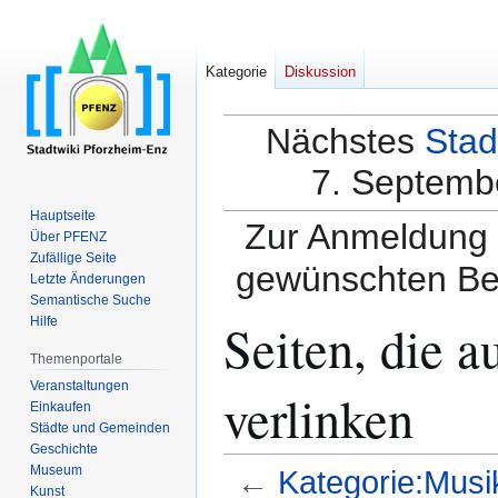
Kategorie
Diskussion
Nächstes
Stad
7. Septembe
Hauptseite
Zur Anmeldung a
Über PFENZ
Zufällige Seite
gewünschten Be
Letzte Änderungen
Semantische Suche
Seiten, die 
Hilfe
Themenportale
Veranstaltungen
verlinken
Einkaufen
Städte und Gemeinden
Geschichte
Museum
←
Kategorie:Musi
Kunst