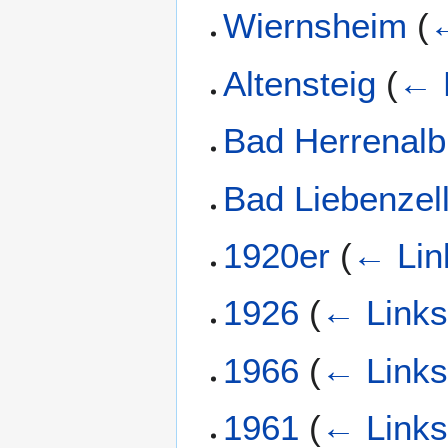
Wiernsheim
(
←
Altensteig
(
← 
Bad Herrenalb
Bad Liebenzel
1920er
(
← Lin
1926
(
← Link
1966
(
← Link
1961
(
← Link