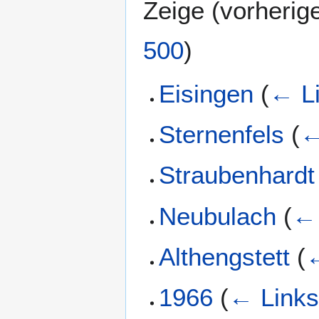
Zeige (
vorherig
500
)
Eisingen
(
← L
Sternenfels
(
←
Straubenhardt
Neubulach
(
← 
Althengstett
(
←
1966
(
← Link