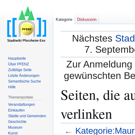
Kategorie
Diskussion
Nächstes
Stad
7. Septembe
Hauptseite
Zur Anmeldung a
Über PFENZ
Zufällige Seite
gewünschten Be
Letzte Änderungen
Semantische Suche
Seiten, die 
Hilfe
Themenportale
Veranstaltungen
verlinken
Einkaufen
Städte und Gemeinden
Geschichte
Museum
←
Kategorie:Maur
Kunst