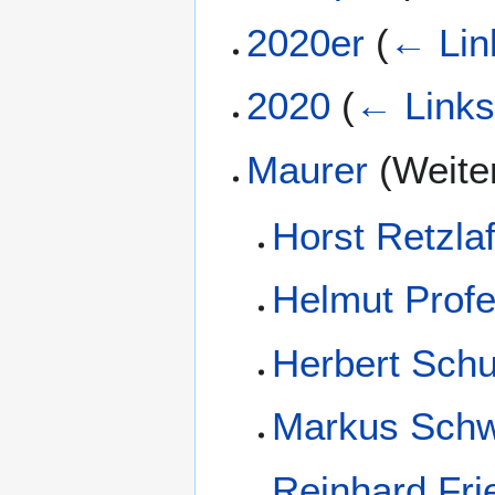
2020er
(
← Lin
2020
(
← Link
Maurer
(Weiter
Horst Retzlaf
Helmut Prof
Herbert Schu
Markus Sch
Reinhard Fri