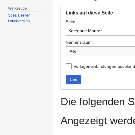
Werkzeuge
Zur
Zur
Links auf diese Seite
Navigation
Suche
Spezialseiten
Druckversion
Seite:
springen
springen
Namensraum:
Alle
Vorlageneinbindungen ausblen
Los
Die folgenden S
Angezeigt werde