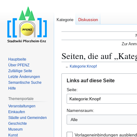
Kategorie
Diskussion
Zur Anme
Seiten, die auf „Kat
Hauptseite
Über PFENZ
←
Kategorie:Knopf
Zufällige Seite
Zur
Zur
Letzte Änderungen
Links auf diese Seite
Semantische Suche
Navigation
Suche
Hilfe
Seite:
springen
springen
Themenportale
Veranstaltungen
Namensraum:
Einkaufen
Städte und Gemeinden
Alle
Geschichte
Museum
Vorlageneinbindungen ausblen
Kunst