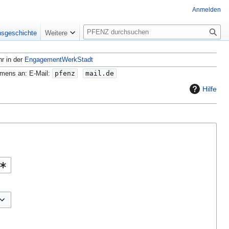
Anmelden
S
nsgeschichte
Weitere
u
c
hr in der
EngagementWerkStadt
h
e
amens an: E-Mail:
pfenz
mail.de
Hilfe