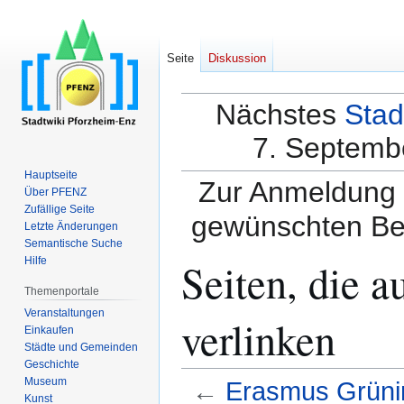
Seite
Diskussion
Nächstes
Stad
7. Septembe
Hauptseite
Zur Anmeldung a
Über PFENZ
Zufällige Seite
gewünschten Be
Letzte Änderungen
Semantische Suche
Seiten, die 
Hilfe
Themenportale
Veranstaltungen
verlinken
Einkaufen
Städte und Gemeinden
Geschichte
Museum
←
Erasmus Grüni
Kunst