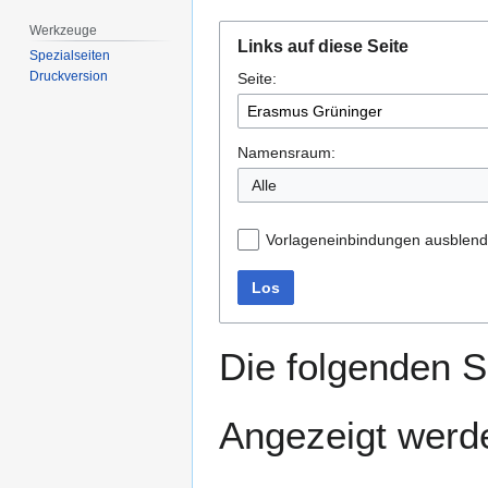
Werkzeuge
Zur
Zur
Links auf diese Seite
Navigation
Suche
Spezialseiten
Druckversion
Seite:
springen
springen
Namensraum:
Alle
Vorlageneinbindungen ausblen
Los
Die folgenden S
Angezeigt werde