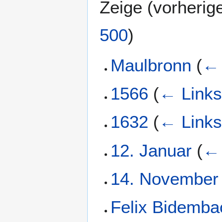
Zeige (
vorherig
500
)
Maulbronn
(
← 
1566
(
← Link
1632
(
← Link
12. Januar
(
← 
14. November
Felix Bidemba