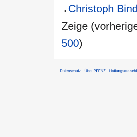
Christoph Bin
Zeige (
vorherig
500
)
Datenschutz
Über PFENZ
Haftungsaussch