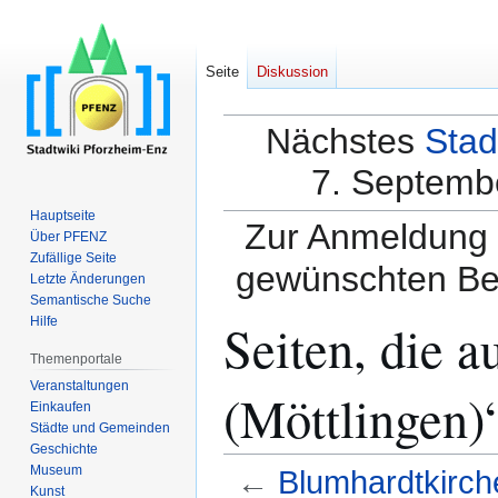
Seite
Diskussion
Nächstes
Stad
7. Septembe
Hauptseite
Zur Anmeldung a
Über PFENZ
Zufällige Seite
gewünschten Be
Letzte Änderungen
Semantische Suche
Seiten, die 
Hilfe
Themenportale
Veranstaltungen
(Möttlingen)
Einkaufen
Städte und Gemeinden
Geschichte
Museum
←
Blumhardtkirche
Kunst