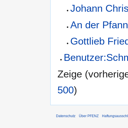
Johann Chri
An der Pfann
Gottlieb Frie
Benutzer:Schm
Zeige (
vorherig
500
)
Datenschutz
Über PFENZ
Haftungsaussch