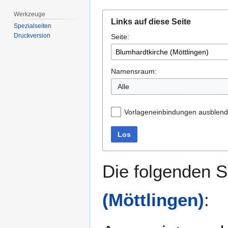
Werkzeuge
Zur
Zur
Links auf diese Seite
Navigation
Suche
Spezialseiten
Druckversion
Seite:
springen
springen
Namensraum:
Alle
Vorlageneinbindungen ausblen
Los
Die folgenden S
(Möttlingen)
: