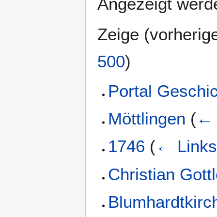
Angezeigt werde
Zeige (
vorherig
500
)
Portal Geschi
Möttlingen
(
← 
1746
(
← Link
Christian Gott
Blumhardtkirc