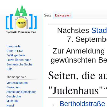
Seite
Diskussion
Nächstes
Stad
7. Septembe
Hauptseite
Zur Anmeldung a
Über PFENZ
Zufällige Seite
gewünschten Be
Letzte Änderungen
Semantische Suche
Seiten, die a
Hilfe
Themenportale
Veranstaltungen
"Judenhaus"“
Einkaufen
Städte und Gemeinden
Geschichte
Museum
←
Bertholdstraße
Kunst