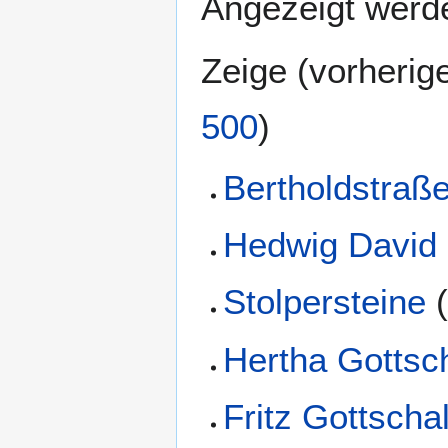
Angezeigt werde
Zeige (
vorherig
500
)
Bertholdstraß
Hedwig David
Stolpersteine
Hertha Gottsc
Fritz Gottscha