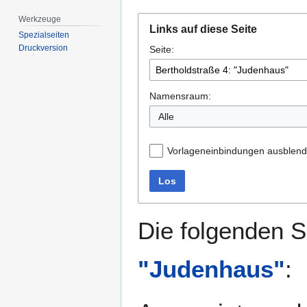
Werkzeuge
Zur
Zur
Links auf diese Seite
Navigation
Suche
Spezialseiten
Druckversion
Seite:
springen
springen
Namensraum:
Alle
Vorlageneinbindungen ausblen
Los
Die folgenden S
"Judenhaus"
: