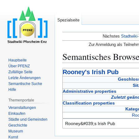
Spezialseite
Nächstes
Stadtwiki-
Zur Anmeldung als Teilnehm
Semantisches Brows
Hauptseite
Über PFENZ
Zur
Zur
Rooney's Irish Pub
Zufällige Seite
Navigation
Suche
Letzte Änderungen
Geschlos
Semantische Suche
springen
springen
Sit
Hilfe
Administrative properties
Zuletzt geän
Themenportale
Classification properties
Veranstaltungen
Katego
Einkaufen
Ro
Städte und Gemeinden
Geschichte
Museum
Kunst