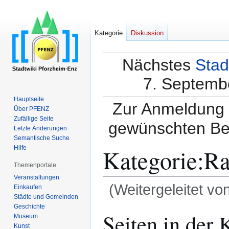
Kategorie
Diskussion
Nächstes
Stad
7. Septembe
Hauptseite
Zur Anmeldung a
Über PFENZ
Zufällige Seite
gewünschten Be
Letzte Änderungen
Semantische Suche
Kategorie
:
Ra
Hilfe
Themenportale
Veranstaltungen
(Weitergeleitet vo
Einkaufen
Städte und Gemeinden
Geschichte
Zur
Zur
Seiten in der
Museum
Navigation
Suche
Kunst