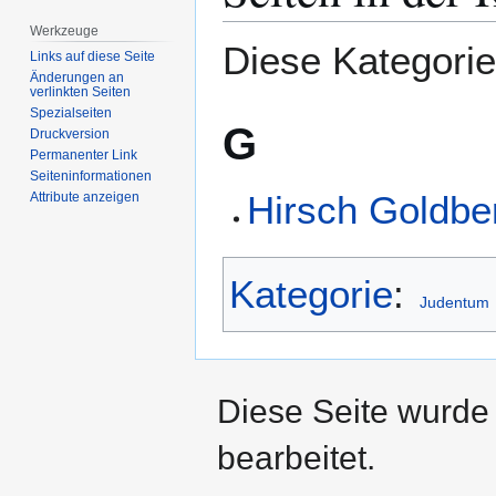
springen
springen
Werkzeuge
Diese Kategorie 
Links auf diese Seite
Änderungen an
verlinkten Seiten
Spezialseiten
G
Druckversion
Permanenter Link
Seiten­­informationen
Hirsch Goldbe
Attribute anzeigen
Kategorie
:
Judentum
Diese Seite wurde
bearbeitet.