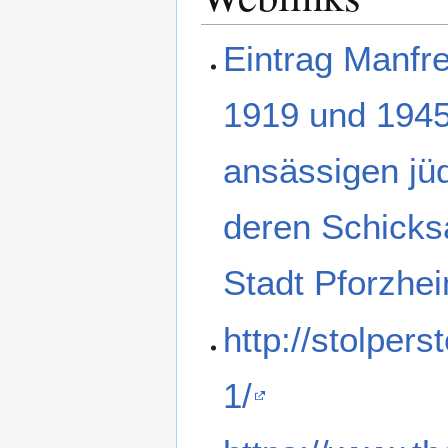
Eintrag Manfr
1919 und 1945
ansässigen jü
deren Schicksa
Stadt Pforzhe
http://stolpers
1/