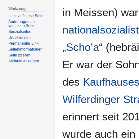
springen
springen
in Meissen) war
Werkzeuge
Links auf diese Seite
Änderungen an
nationalsoziali
verlinkten Seiten
Spezialseiten
Druckversion
„
Scho’a
“ (hebräisch הַשׁוֹאָה; deutsch Ho
Permanenter Link
Seiten­­informationen
Seite zitieren
Er war der Soh
Attribute anzeigen
des
Kaufhause
Wilferdinger St
erinnert seit 2
wurde auch ein S