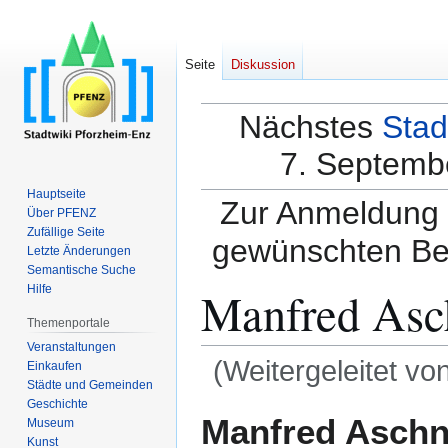
Seite
Diskussion
Nächstes
Stad
7. Septembe
Hauptseite
Zur Anmeldung a
Über PFENZ
Zufällige Seite
gewünschten Be
Letzte Änderungen
Semantische Suche
Manfred Asch
Hilfe
Themenportale
Veranstaltungen
(Weitergeleitet vo
Einkaufen
Städte und Gemeinden
Geschichte
Zur
Zur
Manfred Aschn
Museum
Navigation
Suche
Kunst