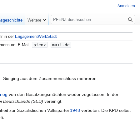
Anmelden
S
nsgeschichte
Weitere
u
c
hr in der
EngagementWerkStadt
h
e
amens an: E-Mail:
pfenz
mail.de
and. Sie ging aus dem Zusammenschluss mehreren
rieg
von den Besatzungsmächten wieder zugelassen. In der
tei Deutschlands (SED)
vereinigt.
eit zur Sozialistischen Volkspartei
1948
verboten. Die KPD selbst
en.