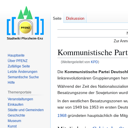
Seite
Diskussion
Zur Anme
Kommunistische Part
Hauptseite
Über PFENZ
(Weitergeleitet von
KPD
)
Zufällige Seite
Zur
Zur
Die
Kommunistische Partei Deutsch
Letzte Änderungen
Semantische Suche
Navigation
Suche
linksrevolutionären Gruppierungen her
Hilfe
springen
springen
Während der Zeit des Nationalsoziali
Themenportale
Besatzungszone der Sowjetunion wurd
Veranstaltungen
In den westlichen Besatzungszonen wur
Einkaufen
war von 1949 bis 1953 im ersten Deut
Städte und Gemeinden
1968
gründeten hauptsächlich die Mitg
Geschichte
Museum
Kunst