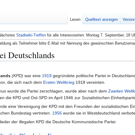
Lesen
Quelltext anzeigen
Versio
Nächstes
Stadtwiki-Treffen
für alle Interessierten: Montag 7. September, 18 U
ldung als Teilnehmer bitte E-Mail mit Nennung des gewünschten Benutzern
ei Deutschlands
lands
(KPD)
war eine
1919
gegründete politische Partei in Deutschl
vor, die sich nach dem
Ersten Weltkrieg
1918 vereinten.
smus wurde die Partei zerschlagen, wurde aber nach dem
Zweiten Weltk
en die KPD und Ost-SPD im April 1946 zur
Sozialistischen Einheitspar
de eine Vereinigung der KPD mit den Freunden der sozialistischen Einh
schen Bundestag vertreten.
1956
wurde sie in Westdeutschland verbot
lieder der illegalen KPD die Deutsche Kommunistische Partei.