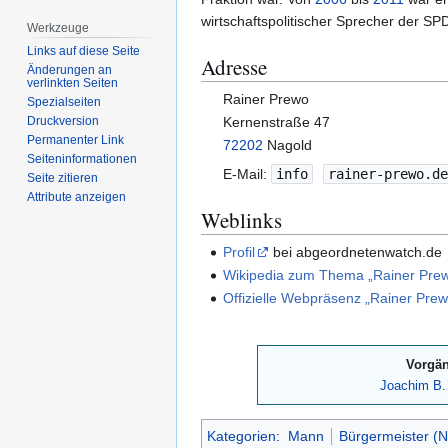
wirtschaftspolitischer Sprecher der SP
Werkzeuge
Links auf diese Seite
Adresse
Änderungen an
verlinkten Seiten
Rainer Prewo
Spezialseiten
Kernenstraße 47
Druckversion
Permanenter Link
72202
Nagold
Seiten­­informationen
E-Mail:
info
rainer-prewo.d
Seite zitieren
Attribute anzeigen
Weblinks
Profil
bei abgeordnetenwatch.de
Wikipedia zum Thema „Rainer Pre
Offizielle Webpräsenz „Rainer Pre
Vorgä
Joachim B. 
Kategorien
:
Mann
Bürgermeister (N