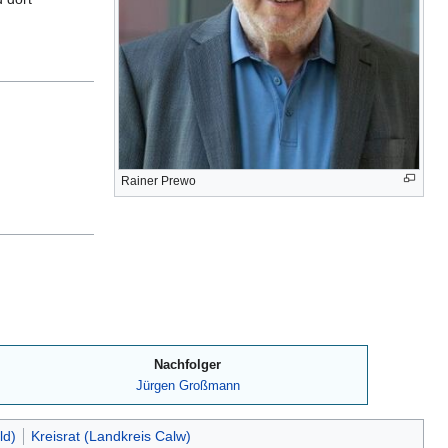
Rainer Prewo
Nachfolger
Jürgen Großmann
ld)
Kreisrat (Landkreis Calw)