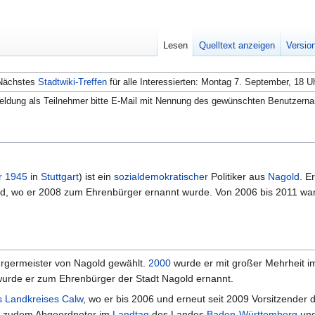
Lesen
Quelltext anzeigen
Versio
Nächstes
Stadtwiki-Treffen
für alle Interessierten: Montag 7. September, 18 U
ldung als Teilnehmer bitte E-Mail mit Nennung des gewünschten Benutzern
r
1945
in
Stuttgart
) ist ein
sozialdemokratischer
Politiker aus
Nagold
. E
d, wo er 2008 zum Ehrenbürger ernannt wurde. Von 2006 bis 2011 war
germeister von Nagold gewählt.
2000
wurde er mit großer Mehrheit im
rde er zum Ehrenbürger der Stadt Nagold ernannt.
s Landkreises Calw
, wo er bis 2006 und erneut seit 2009 Vorsitzender 
 zudem Abgeordneter im
Landtag
des Landes
Baden-Württemberg
und