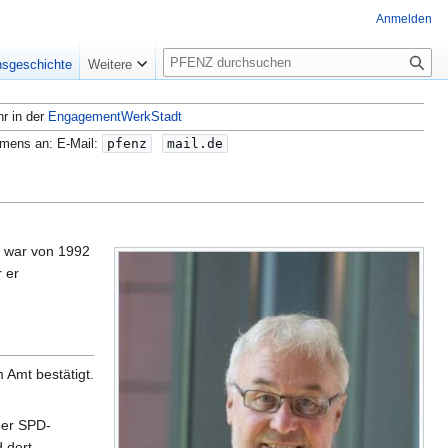
Anmelden
S
nsgeschichte
Weitere
u
c
hr in der
EngagementWerkStadt
h
e
amens an: E-Mail:
pfenz
mail.de
r war von 1992
 er
 Amt bestätigt.
der SPD-
 dort