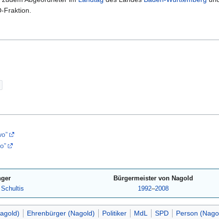
D-Fraktion.
e
wo”
wo”
nger
Bürgermeister von Nagold
Schultis
1992
–
2008
agold)
Ehrenbürger (Nagold)
Politiker
MdL
SPD
Person (Nago