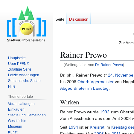
Seite
Diskussion
Zur Anme
Rainer Prewo
Hauptseite
Über PFENZ
(Weitergeleitet von
Dr. Rainer Prewo
)
Zufällige Seite
Zur
Zur
Dr. phil.
Rainer Prewo
(*
24. Novembe
Letzte Änderungen
Semantische Suche
Navigation
Suche
bis 2008
Oberbürgermeister
von Nagol
Hilfe
springen
springen
Abgeordneter im Landtag
.
Themenportale
Wirken
Veranstaltungen
Einkaufen
Rainer Prewo wurde
1992
zum Oberbür
Städte und Gemeinden
Zum Ausscheiden aus dem Amt 2008 wu
Geschichte
Museum
Seit
1994
ist er
Kreisrat
im
Kreistag de
Kunst
Fraktion war. Von
2006
bis
2011
war er