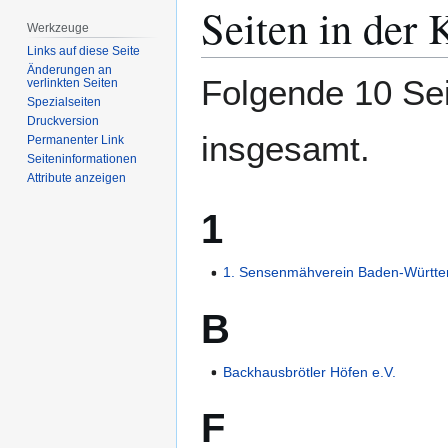
Zur
Zur
Seiten in der
Navigation
Suche
Werkzeuge
springen
springen
Links auf diese Seite
Änderungen an
Folgende 10 Sei
verlinkten Seiten
Spezialseiten
Druckversion
insgesamt.
Permanenter Link
Seiten­­informationen
Attribute anzeigen
1
1. Sensenmähverein Baden-Württe
B
Backhausbrötler Höfen e.V.
F