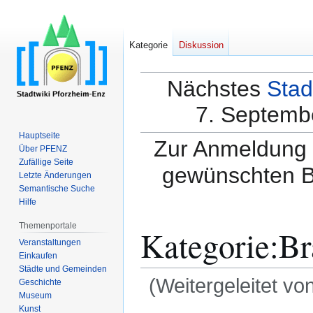
Kategorie
Diskussion
Nächstes
Stad
7. Septembe
Hauptseite
Zur Anmeldung a
Über PFENZ
Zufällige Seite
gewünschten B
Letzte Änderungen
Semantische Suche
Hilfe
Themenportale
Kategorie
:
Br
Veranstaltungen
Einkaufen
Städte und Gemeinden
(Weitergeleitet vo
Geschichte
Museum
Kunst