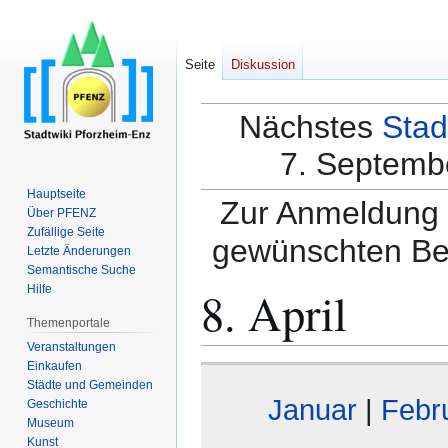
Seite
Diskussion
Nächstes
Stad
7. Septembe
Hauptseite
Zur Anmeldung a
Über PFENZ
Zufällige Seite
gewünschten Be
Letzte Änderungen
Semantische Suche
8. April
Hilfe
Themenportale
Veranstaltungen
Einkaufen
Zur
Zur
Städte und Gemeinden
Navigation
Suche
Januar
|
Febr
Geschichte
springen
springen
Museum
Kunst