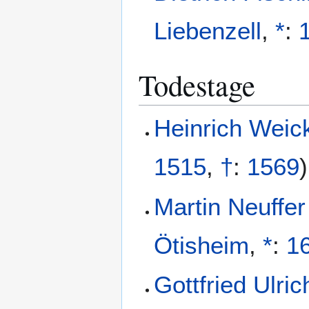
Liebenzell
,
*
:
Todestage
Heinrich Weic
1515
,
†
:
1569
)
Martin Neuffer
Ötisheim
,
*
:
1
Gottfried Ulric