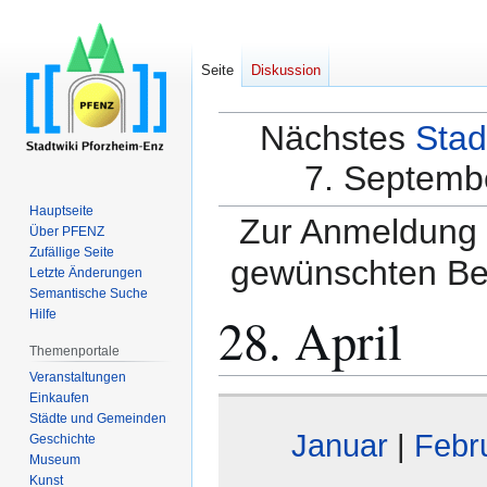
Seite
Diskussion
Nächstes
Stad
7. Septembe
Hauptseite
Zur Anmeldung a
Über PFENZ
Zufällige Seite
gewünschten Be
Letzte Änderungen
Semantische Suche
28. April
Hilfe
Themenportale
Veranstaltungen
Einkaufen
Zur
Zur
Städte und Gemeinden
Navigation
Suche
Januar
|
Febr
Geschichte
springen
springen
Museum
Kunst