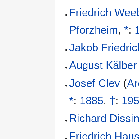
Friedrich Wee
Pforzheim
,
*
:
Jakob Friedri
August Kälber
Josef Clev
(
Ar
*
:
1885
,
†
:
19
Richard Dissi
Friedrich Hau