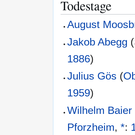
Todestage
August Moosb
Jakob Abegg
(
1886
)
Julius Gös
(
O
1959
)
Wilhelm Baier
Pforzheim
,
*
: