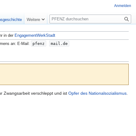
Anmelden
S
nsgeschichte
Weitere
u
c
hr in der
EngagementWerkStadt
h
e
amens an: E-Mail:
pfenz
mail.de
r Zwangsarbeit verschleppt und ist
Opfer des Nationalsozialismus
.