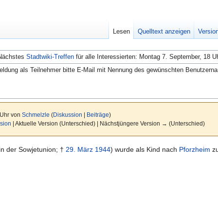
Lesen
Quelltext anzeigen
Versio
Nächstes
Stadtwiki-Treffen
für alle Interessierten: Montag 7. September, 18 U
ldung als Teilnehmer bitte E-Mail mit Nennung des gewünschten Benutzern
 Uhr von
Schmelzle
(
Diskussion
|
Beiträge
)
sion
| Aktuelle Version (Unterschied) | Nächstjüngere Version → (Unterschied)
in der Sowjetunion; †
29. März
1944
) wurde als Kind nach
Pforzheim
zu