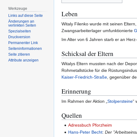
Werkzeuge
Leben
Links auf diese Seite
Änderungen an
Witaly Filenko wurde mit seinen Eltern
verlinkten Seiten
Zwangsarbeiterlager umfunktionierte
G
Spezialseiten
Druckversion
Im Alter von 6 Jahren starb er an Herz
Permanenter Link
Seiten­­informationen
Schicksal der Eltern
Seite zitieren
Attribute anzeigen
Witalys Eltern mussten nach der Depor
Rohmetallstücke für die Rüstungsindust
Kaiser-Friedrich-Straße
, gegenüber de
Erinnerung
Im Rahmen der Aktion „
Stolpersteine
“ 
Quellen
Adressbuch Pforzheim
Hans-Peter Becht
:
Der "Arbeitsein