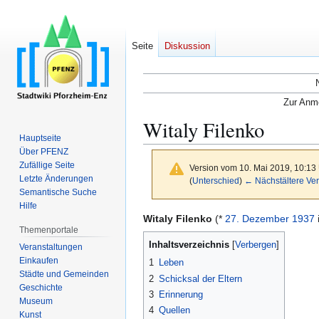
Seite
Diskussion
Zur Anme
Witaly Filenko
Hauptseite
Über PFENZ
Zufällige Seite
Version vom 10. Mai 2019, 10:13
Letzte Änderungen
(
Unterschied
)
← Nächstältere Ver
Semantische Suche
Hilfe
Zur
Zur
Witaly Filenko
(*
27. Dezember
1937
Themenportale
Navigation
Suche
Inhaltsverzeichnis
Veranstaltungen
springen
springen
Einkaufen
1
Leben
Städte und Gemeinden
2
Schicksal der Eltern
Geschichte
3
Erinnerung
Museum
4
Quellen
Kunst