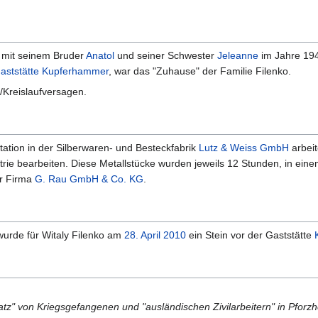
, mit seinem Bruder
Anatol
und seiner Schwester
Jeleanne
im Jahre 194
aststätte Kupferhammer
, war das "Zuhause" der Familie Filenko.
-/Kreislaufversagen.
tation in der Silberwaren- und Besteckfabrik
Lutz & Weiss GmbH
arbei
rie bearbeiten. Diese Metallstücke wurden jeweils 12 Stunden, in eine
r Firma
G. Rau GmbH & Co. KG
.
wurde für Witaly Filenko am
28. April
2010
ein Stein vor der Gaststätte
satz" von Kriegsgefangenen und "ausländischen Zivilarbeitern" in Pfor