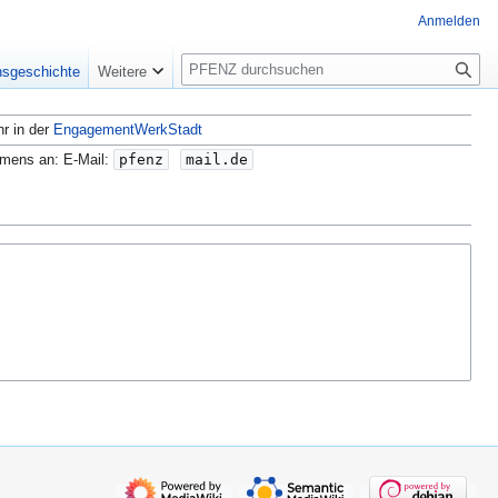
Anmelden
S
nsgeschichte
Weitere
u
c
hr in der
EngagementWerkStadt
h
e
amens an: E-Mail:
pfenz
mail.de