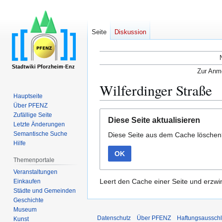
Seite
Diskussion
Zur Anme
Wilferdinger Straße
Hauptseite
Über PFENZ
Zur
Zur
Zufällige Seite
Diese Seite aktualisieren
Navigation
Suche
Letzte Änderungen
Semantische Suche
Diese Seite aus dem Cache lösche
springen
springen
Hilfe
OK
Themenportale
Veranstaltungen
Leert den Cache einer Seite und erzwin
Einkaufen
Städte und Gemeinden
Geschichte
Museum
Datenschutz
Über PFENZ
Haftungsaussch
Kunst