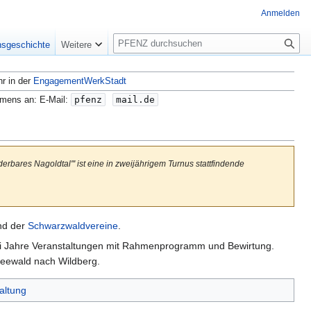
Anmelden
S
nsgeschichte
Weitere
u
c
hr in der
EngagementWerkStadt
h
e
amens an: E-Mail:
pfenz
mail.de
erbares Nagoldtal''' ist eine in zweijährigem Turnus stattfindende
d der
Schwarzwaldvereine
.
zwei Jahre Veranstaltungen mit Rahmenprogramm und Bewirtung.
eewald nach Wildberg.
altung