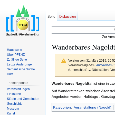
Seite
Diskussion
Zur Anme
Wanderbares Nagoldt
Hauptseite
Über PFENZ
Zufällige Seite
Version vom 31. März 2019, 20:5
Letzte Änderungen
Veranstaltung des
Landkreises C
Semantische Suche
(Unterschied) ← Nächstältere Ver
Hilfe
Themenportale
Zur
Zur
Wanderbares Nagoldtal
ist eine in z
Navigation
Suche
Veranstaltungen
Auf Wanderstrecken zwischen Altenste
Einkaufen
springen
springen
Angeboten werden Halbtags-, Ganztag
Städte und Gemeinden
Geschichte
Kategorien
:
Veranstaltung (Nagold)
Museum
Kunst