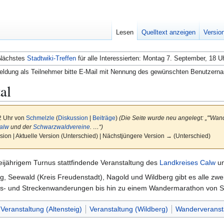
Lesen
Quelltext anzeigen
Versio
Nächstes
Stadtwiki-Treffen
für alle Interessierten: Montag 7. September, 18 U
ldung als Teilnehmer bitte E-Mail mit Nennung des gewünschten Benutzern
al
2 Uhr von
Schmelzle
(
Diskussion
|
Beiträge
)
(Die Seite wurde neu angelegt: „'''Wand
alw
und der
Schwarzwaldvereine
. …“)
sion | Aktuelle Version (Unterschied) | Nächstjüngere Version → (Unterschied)
weijährigem Turnus stattfindende Veranstaltung des
Landkreises Calw
un
ig, Seewald (Kreis Freudenstadt), Nagold und Wildberg gibt es alle 
s- und Streckenwanderungen bis hin zu einem Wandermarathon von S
Veranstaltung (Altensteig)
Veranstaltung (Wildberg)
Wanderveranst