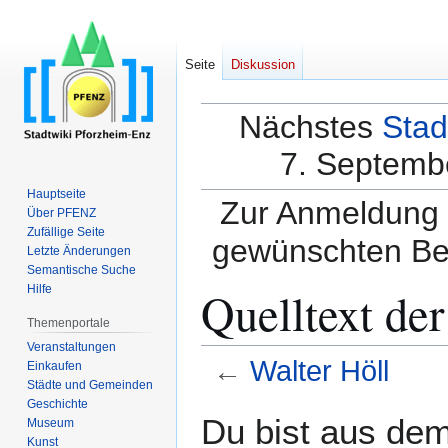
Seite
Diskussion
Nächstes
Stad
7. Septembe
Hauptseite
Zur Anmeldung a
Über PFENZ
Zufällige Seite
gewünschten Be
Letzte Änderungen
Semantische Suche
Quelltext der
Hilfe
Themenportale
Veranstaltungen
←
Walter Höll
Einkaufen
Städte und Gemeinden
Geschichte
Zur
Zur
Du bist aus dem
Museum
Navigation
Suche
Kunst