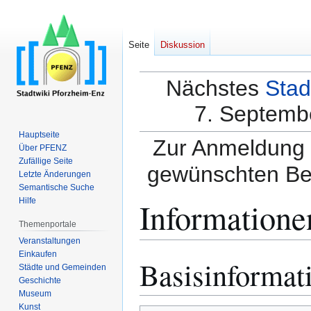
Seite
Diskussion
Nächstes
Stad
7. Septembe
Hauptseite
Zur Anmeldung a
Über PFENZ
Zufällige Seite
gewünschten Be
Letzte Änderungen
Semantische Suche
Informatione
Hilfe
Themenportale
Veranstaltungen
Einkaufen
Basisinformat
Zur
Zur
Städte und Gemeinden
Navigation
Suche
Geschichte
springen
springen
Museum
Kunst