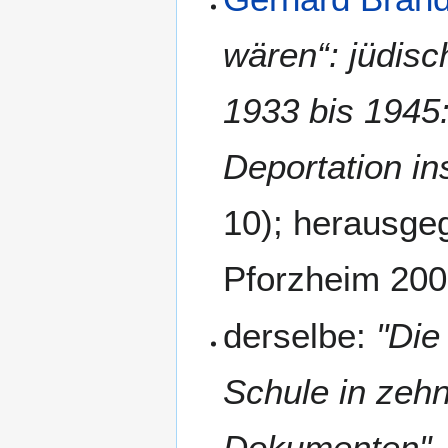
wären“: jüdisc
1933 bis 1945
Deportation i
10); herausg
Pforzheim 200
derselbe:
"Die
Schule in zehn
Dokumenten"
,