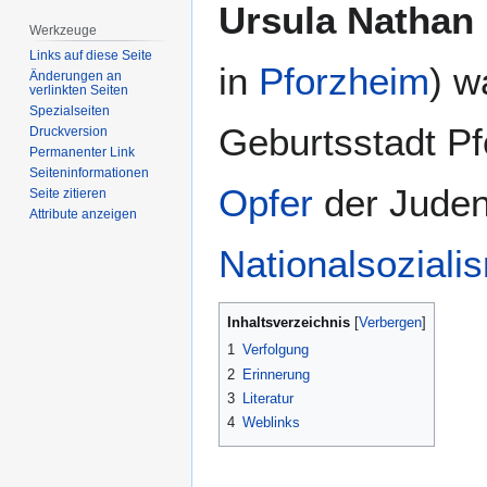
Zur
Zur
Ursula Nathan
Navigation
Suche
Werkzeuge
springen
springen
Links auf diese Seite
in
Pforzheim
) w
Änderungen an
verlinkten Seiten
Spezialseiten
Geburtsstadt P
Druckversion
Permanenter Link
Seiten­­informationen
Opfer
der Juden
Seite zitieren
Attribute anzeigen
Nationalsoziali
Inhaltsverzeichnis
1
Verfolgung
2
Erinnerung
3
Literatur
4
Weblinks