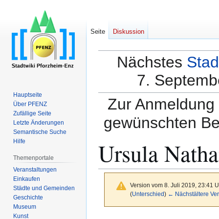
Seite
Diskussion
Nächstes
Stad
7. Septembe
Hauptseite
Zur Anmeldung a
Über PFENZ
Zufällige Seite
gewünschten Be
Letzte Änderungen
Semantische Suche
Ursula Nath
Hilfe
Themenportale
Veranstaltungen
Einkaufen
Version vom 8. Juli 2019, 23:41 
Städte und Gemeinden
(
Unterschied
)
← Nächstältere Ver
Geschichte
Museum
Kunst