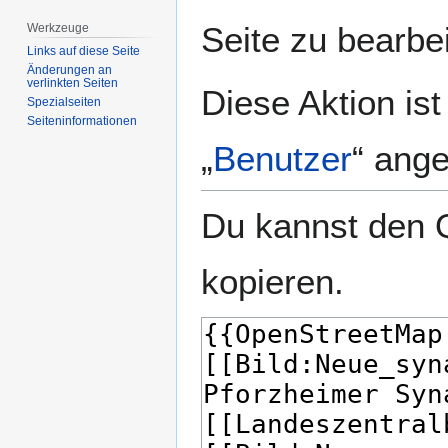
springen
springen
Seite zu bearbe
Werkzeuge
Links auf diese Seite
Änderungen an
verlinkten Seiten
Diese Aktion is
Spezialseiten
Seiten­­informationen
„
Benutzer
“ ang
Du kannst den Q
kopieren.