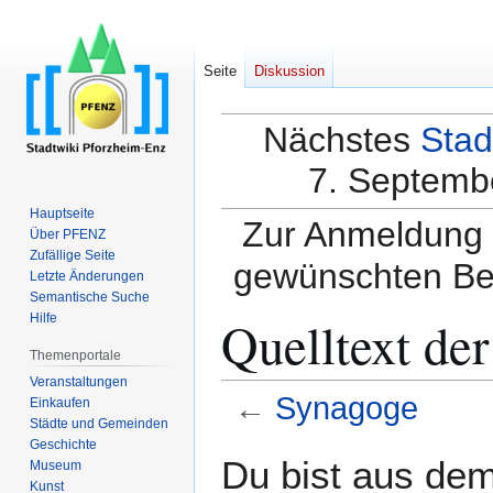
Seite
Diskussion
Nächstes
Stad
7. Septembe
Hauptseite
Zur Anmeldung a
Über PFENZ
Zufällige Seite
gewünschten Be
Letzte Änderungen
Semantische Suche
Quelltext de
Hilfe
Themenportale
Veranstaltungen
←
Synagoge
Einkaufen
Städte und Gemeinden
Geschichte
Zur
Zur
Du bist aus dem
Museum
Navigation
Suche
Kunst