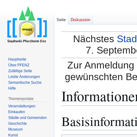
Seite
Diskussion
Nächstes
Stad
7. Septembe
Hauptseite
Zur Anmeldung a
Über PFENZ
Zufällige Seite
gewünschten Be
Letzte Änderungen
Semantische Suche
Informatione
Hilfe
Themenportale
Veranstaltungen
Einkaufen
Basisinformat
Zur
Zur
Städte und Gemeinden
Navigation
Suche
Geschichte
springen
springen
Museum
Kunst