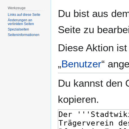
Werkzeuge
Zur
Zur
Du bist aus dem
Navigation
Suche
Links auf diese Seite
Änderungen an
springen
springen
verlinkten Seiten
Seite zu bearbe
Spezialseiten
Seiten­­informationen
Diese Aktion is
„
Benutzer
“ ang
Du kannst den Q
kopieren.