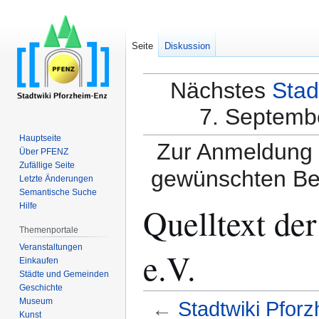
Seite
Diskussion
Nächstes
Stad
7. Septembe
Hauptseite
Zur Anmeldung a
Über PFENZ
Zufällige Seite
gewünschten Be
Letzte Änderungen
Semantische Suche
Quelltext de
Hilfe
Themenportale
Veranstaltungen
e.V.
Einkaufen
Städte und Gemeinden
Geschichte
Museum
←
Stadtwiki Pforz
Kunst