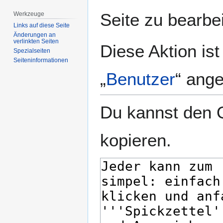
springen
springen
Seite zu bearbe
Werkzeuge
Links auf diese Seite
Änderungen an
verlinkten Seiten
Diese Aktion is
Spezialseiten
Seiten­­informationen
„
Benutzer
“ ang
Du kannst den Q
kopieren.