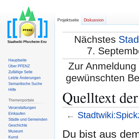
Projektseite
Diskussion
Nächstes
Stad
7. Septembe
Hauptseite
Zur Anmeldung a
Über PFENZ
Zufällige Seite
gewünschten Be
Letzte Änderungen
Semantische Suche
Quelltext der
Hilfe
Themenportale
Veranstaltungen
←
Stadtwiki:Spick
Einkaufen
Städte und Gemeinden
Geschichte
Zur
Zur
Du bist aus dem
Museum
Navigation
Suche
Kunst