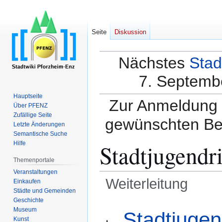
Seite
Diskussion
Nächstes
Stad
7. Septembe
Hauptseite
Zur Anmeldung a
Über PFENZ
Zufällige Seite
gewünschten Be
Letzte Änderungen
Semantische Suche
Stadtjugendr
Hilfe
Themenportale
Veranstaltungen
Weiterleitung
Einkaufen
Städte und Gemeinden
Geschichte
Zur
Zur
Weiterleitung nach:
Museum
Stadtjugen
Navigation
Suche
Kunst