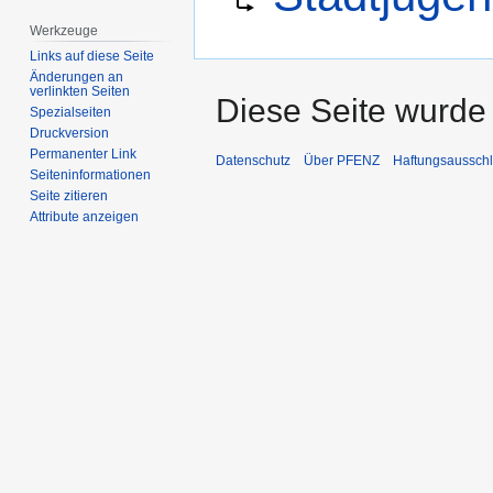
springen
springen
Werkzeuge
Links auf diese Seite
Änderungen an
verlinkten Seiten
Diese Seite wurde 
Spezialseiten
Druckversion
Permanenter Link
Datenschutz
Über PFENZ
Haftungsaussch
Seiten­­informationen
Seite zitieren
Attribute anzeigen