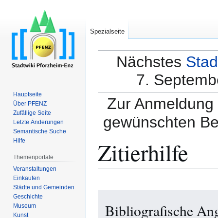
Spezialseite
Nächstes
Stad
7. Septembe
Hauptseite
Zur Anmeldung a
Über PFENZ
Zufällige Seite
gewünschten Be
Letzte Änderungen
Semantische Suche
Zitierhilfe
Hilfe
Themenportale
Veranstaltungen
Einkaufen
Städte und Gemeinden
Zur
Zur
Geschichte
Bibliografische An
Navigation
Suche
Museum
Kunst
springen
springen