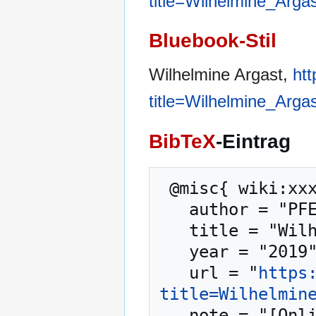
title=Wilhelmine_Arga
Bluebook-Stil
Wilhelmine Argast,
ht
title=Wilhelmine_Arga
BibTeX
-Eintrag
 @misc{ wiki:xxx,

   author = "PFENZ",

   title = "Wilhelmine Argast --- PFENZ{,} ",

   year = "2019",

   url = "
https
title=Wilhelmin
   note = "[Online; abgerufen am 7. August 2026]"
