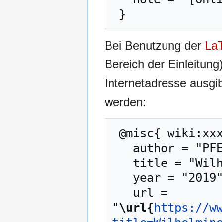
Bei Benutzung der
La
Bereich der Einleitung
Internetadresse ausg
werden:
 @misc{ wiki:xxx,

   author = "PFENZ",

   title = "Wilhelmine Argast --- PFENZ{,} ",

   year = "2019",

   url = 
"
\url{
https://w