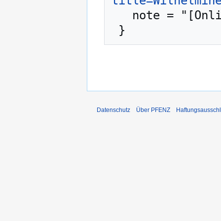
title=Wilhelmin
   note = "[Online; abgerufen am 7. August 2026]"

Datenschutz
Über PFENZ
Haftungsaussch