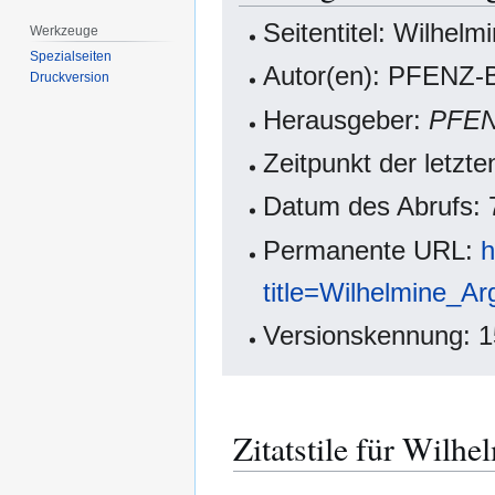
Seitentitel: Wilhelm
Werkzeuge
Spezialseiten
Autor(en): PFENZ-B
Druckversion
Herausgeber:
PFE
Zeitpunkt der letzt
Datum des Abrufs: 
Permanente URL:
h
title=Wilhelmine_A
Versionskennung: 
Zitatstile für Wilhe