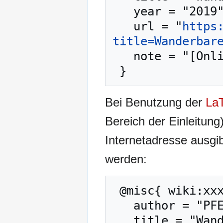
   year = "2019",

   url = "
https
title=Wanderbar
   note = "[Online; abgerufen am 7. August 2026]"

Bei Benutzung der
La
Bereich der Einleitung
Internetadresse ausg
werden:
 @misc{ wiki:xxx,

   author = "PFENZ",

   title = "Wanderbares Nagoldtal --- PFENZ{,} ",
