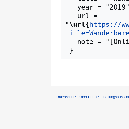
   year = "2019",

   url = 
"
\url{
https://w
title=Wanderbar
   note = "[Online; abgerufen am 7. August 2026]"

Datenschutz
Über PFENZ
Haftungsaussch