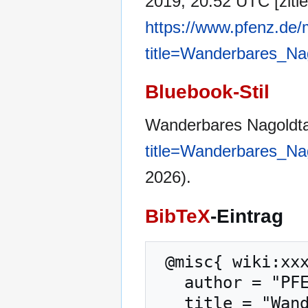
2019, 20:52 UTC [zitie
https://www.pfenz.de/
title=Wanderbares_Na
Bluebook-Stil
Wanderbares Nagoldt
title=Wanderbares_Na
2026).
BibTeX
-Eintrag
 @misc{ wiki:xxx,

   author = "PFENZ",

   title = "Wanderbares Nagoldtal --- PFENZ{,} ",
