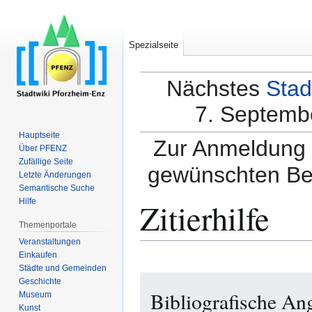
Spezialseite
Nächstes
Stad
7. Septembe
Hauptseite
Zur Anmeldung a
Über PFENZ
Zufällige Seite
gewünschten Be
Letzte Änderungen
Semantische Suche
Zitierhilfe
Hilfe
Themenportale
Veranstaltungen
Einkaufen
Städte und Gemeinden
Zur
Zur
Geschichte
Bibliografische An
Navigation
Suche
Museum
Kunst
springen
springen