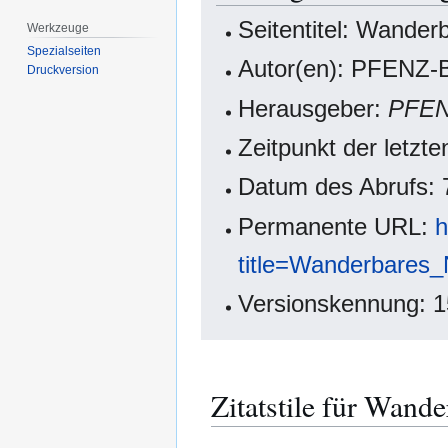
Seitentitel: Wander
Werkzeuge
Spezialseiten
Autor(en): PFENZ-B
Druckversion
Herausgeber:
PFE
Zeitpunkt der letzt
Datum des Abrufs: 
Permanente URL:
h
title=Wanderbares_
Versionskennung: 
Zitatstile für Wand