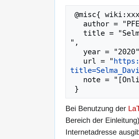
 @misc{ wiki:xxx,

   author = "PFENZ",

   title = "Selma David (geb. Metzger) --- PFENZ{,} 
",

   year = "2020",

   url = "
https
title=Selma_Dav
   note = "[Online; abgerufen am 8. August 2026]"

Bei Benutzung der
La
Bereich der Einleitung
Internetadresse ausg