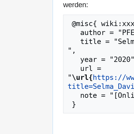
werden:
 @misc{ wiki:xxx,

   author = "PFENZ",

   title = "Selma David (geb. Metzger) --- PFENZ{,} 
",

   year = "2020",

   url = 
"
\url{
https://w
title=Selma_Dav
   note = "[Online; abgerufen am 8. August 2026]"
