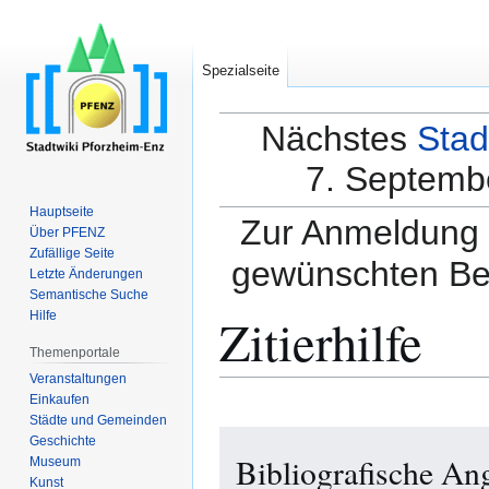
Spezialseite
Nächstes
Stad
7. Septembe
Hauptseite
Zur Anmeldung a
Über PFENZ
Zufällige Seite
gewünschten Be
Letzte Änderungen
Semantische Suche
Zitierhilfe
Hilfe
Themenportale
Veranstaltungen
Einkaufen
Städte und Gemeinden
Zur
Zur
Geschichte
Bibliografische An
Navigation
Suche
Museum
Kunst
springen
springen