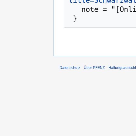
title=Schwarzwa
   note = "[Online; abgerufen am 6. August 2026]"

Datenschutz
Über PFENZ
Haftungsaussch