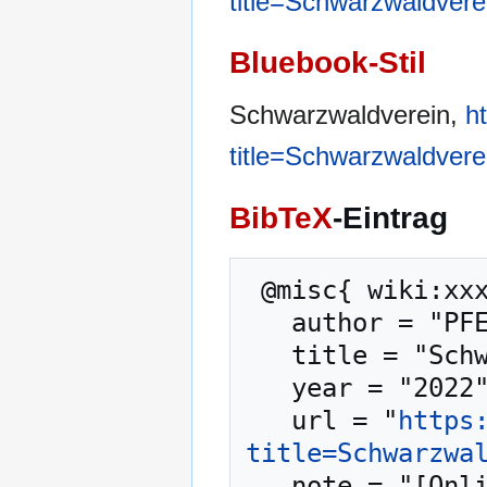
title=Schwarzwaldver
Bluebook-Stil
Schwarzwaldverein,
h
title=Schwarzwaldver
BibTeX
-Eintrag
 @misc{ wiki:xxx,

   author = "PFENZ",

   title = "Schwarzwaldverein --- PFENZ{,} ",

   year = "2022",

   url = "
https
title=Schwarzwa
   note = "[Online; abgerufen am 6. August 2026]"
