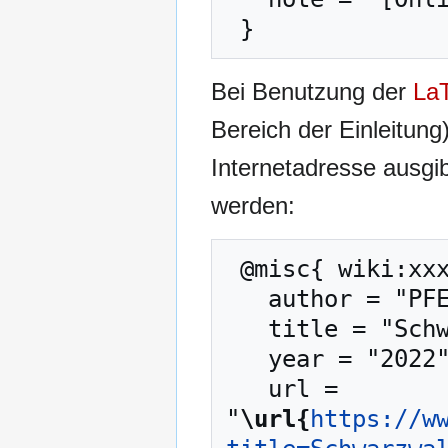
Bei Benutzung der
La
Bereich der Einleitung
Internetadresse ausg
werden:
 @misc{ wiki:xxx,

   author = "PFENZ",

   title = "Schwarzwaldverein --- PFENZ{,} ",

   year = "2022",

   url = 
"
\url{
https://w