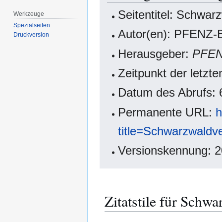
Seitentitel: Schwar
Werkzeuge
Spezialseiten
Autor(en): PFENZ-B
Druckversion
Herausgeber:
PFE
Zeitpunkt der letz
Datum des Abrufs: 
Permanente URL:
h
title=Schwarzwaldv
Versionskennung: 
Zitatstile für Schw