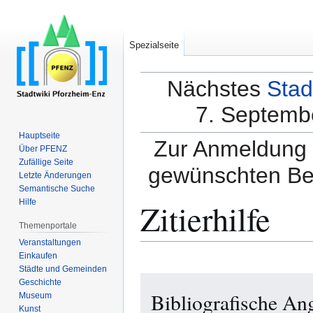
Spezialseite
Nächstes
Stad
7. Septembe
Hauptseite
Zur Anmeldung a
Über PFENZ
Zufällige Seite
gewünschten Be
Letzte Änderungen
Semantische Suche
Zitierhilfe
Hilfe
Themenportale
Veranstaltungen
Einkaufen
Städte und Gemeinden
Zur
Zur
Geschichte
Bibliografische An
Navigation
Suche
Museum
Kunst
springen
springen