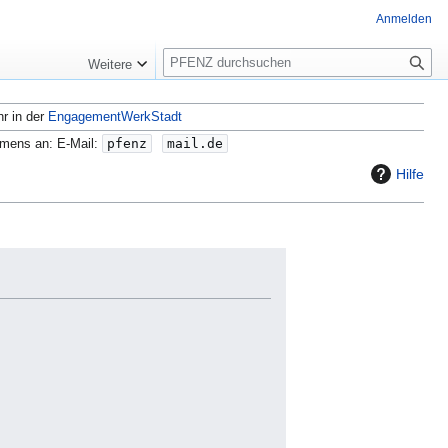
Anmelden
S
Weitere
u
c
hr in der
EngagementWerkStadt
h
e
amens an: E-Mail:
pfenz
mail.de
Hilfe