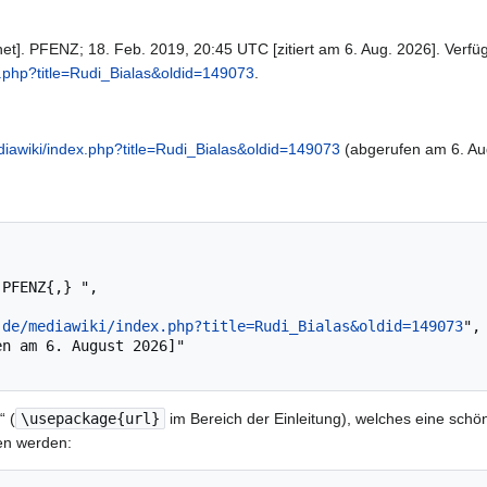
et]. PFENZ; 18. Feb. 2019, 20:45 UTC [zitiert am 6. Aug. 2026]. Verfüg
x.php?title=Rudi_Bialas&oldid=149073
.
diawiki/index.php?title=Rudi_Bialas&oldid=149073
(abgerufen am 6. Au
.de/mediawiki/index.php?title=Rudi_Bialas&oldid=149073
",

“ (
\usepackage{url}
im Bereich der Einleitung), welches eine schön
en werden: