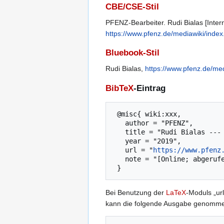
CBE/CSE-Stil
PFENZ-Bearbeiter. Rudi Bialas [Intern
https://www.pfenz.de/mediawiki/inde
Bluebook-Stil
Rudi Bialas,
https://www.pfenz.de/me
BibTeX
-Eintrag
 @misc{ wiki:xxx,

   author = "PFENZ",

   title = "Rudi Bialas --- PFENZ{,} ",

   year = "2019",

   url = "
https://www.pfenz
   note = "[Online; abgerufen am 6. August 2026]"

Bei Benutzung der
LaTeX
-Moduls „url
kann die folgende Ausgabe genomm