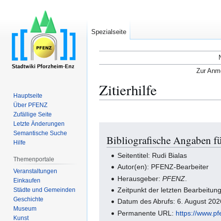
Spezialseite
Zur Anme
Zitierhilfe
Hauptseite
Über PFENZ
Zufällige Seite
Letzte Änderungen
Zur
Zur
Semantische Suche
Bibliografische Angaben fü
Navigation
Suche
Hilfe
springen
springen
Seitentitel: Rudi Bialas
Themenportale
Autor(en): PFENZ-Bearbeiter
Veranstaltungen
Herausgeber:
PFENZ
.
Einkaufen
Zeitpunkt der letzten Bearbeitu
Städte und Gemeinden
Geschichte
Datum des Abrufs: 6. August 20
Museum
Permanente URL:
https://www.p
Kunst