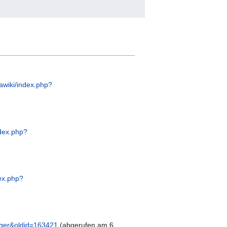
awiki/index.php?
ndex.php?
ex.php?
inger&oldid=163421
(abgerufen am 6.