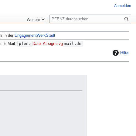
Anmelden
S
Weitere
u
c
hr in der
EngagementWerkStadt
h
e
n: E-Mail:
pfenz
Datei:At sign.svg
mail.de
Hilfe