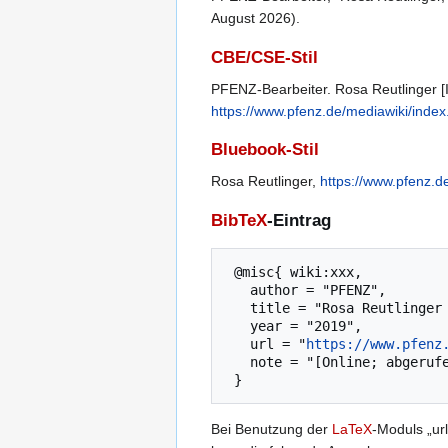
August 2026).
CBE/CSE-Stil
PFENZ-Bearbeiter. Rosa Reutlinger [In
https://www.pfenz.de/mediawiki/inde
Bluebook-Stil
Rosa Reutlinger,
https://www.pfenz.d
BibTeX
-Eintrag
 @misc{ wiki:xxx,

   author = "PFENZ",

   title = "Rosa Reutlinger --- PFENZ{,} ",

   year = "2019",

   url = "
https://www.pfenz
   note = "[Online; abgerufen am 6. August 2026]"

Bei Benutzung der
LaTeX
-Moduls „url