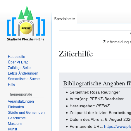
Spezialseite
Zur Anmeldung a
Zitierhilfe
Hauptseite
Über PFENZ
Zufällige Seite
Letzte Änderungen
Zur
Zur
Semantische Suche
Bibliografische Angaben fü
Navigation
Suche
Hilfe
springen
springen
Seitentitel: Rosa Reutlinger
Themenportale
Autor(en): PFENZ-Bearbeiter
Veranstaltungen
Herausgeber:
PFENZ
.
Einkaufen
Zeitpunkt der letzten Bearbeitun
Städte und Gemeinden
Geschichte
Datum des Abrufs: 6. August 20
Museum
Permanente URL:
https://www.p
Kunst