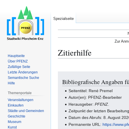
Spezialseite
Zur Anme
Zitierhilfe
Hauptseite
Über PFENZ
Zufällige Seite
Letzte Änderungen
Zur
Zur
Semantische Suche
Bibliografische Angaben f
Navigation
Suche
Hilfe
springen
springen
Seitentitel: René Premel
Themenportale
Autor(en): PFENZ-Bearbeiter
Veranstaltungen
Herausgeber:
PFENZ
.
Einkaufen
Zeitpunkt der letzten Bearbeitu
Städte und Gemeinden
Geschichte
Datum des Abrufs: 8. August 20
Museum
Permanente URL:
https://www.p
Kunst