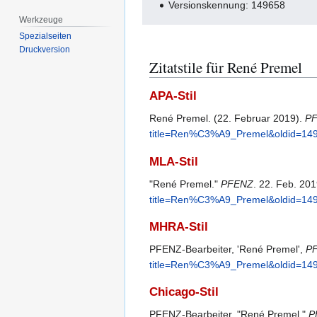
Versionskennung: 149658
Werkzeuge
Spezialseiten
Druckversion
Zitatstile für René Premel
APA-Stil
René Premel. (22. Februar 2019).
P
title=Ren%C3%A9_Premel&oldid=14
MLA-Stil
"René Premel."
PFENZ
. 22. Feb. 20
title=Ren%C3%A9_Premel&oldid=14
MHRA-Stil
PFENZ-Bearbeiter, 'René Premel',
P
title=Ren%C3%A9_Premel&oldid=14
Chicago-Stil
PFENZ-Bearbeiter, "René Premel,"
P