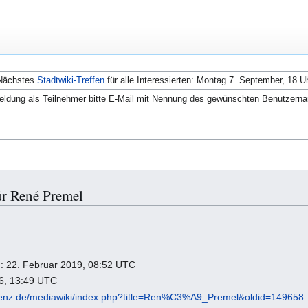
Nächstes
Stadtwiki-Treffen
für alle Interessierten: Montag 7. September, 18 U
ldung als Teilnehmer bitte E-Mail mit Nennung des gewünschten Benutzern
ür René Premel
ng: 22. Februar 2019, 08:52 UTC
26, 13:49 UTC
fenz.de/mediawiki/index.php?title=Ren%C3%A9_Premel&oldid=149658