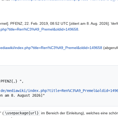
net]. PFENZ; 22. Feb. 2019, 08:52 UTC [zitiert am 8. Aug. 2026]. Verf
dex.php?title=Ren%C3%A9_Premel&oldid=149658
.
/mediawiki/index.php?title=Ren%C3%A9_Premel&oldid=149658
(abgeruf
.de/mediawiki/index.php?title=Ren%C3%A9_Premel&oldid=149
“ (
\usepackage{url}
im Bereich der Einleitung), welches eine schön