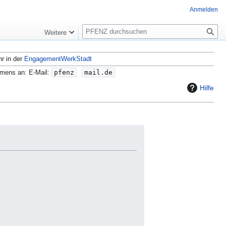
Anmelden
S
Weitere
u
c
hr in der
EngagementWerkStadt
h
e
amens an: E-Mail:
pfenz
mail.de
Hilfe