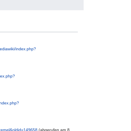
ediawiki/index.php?
dex.php?
index.php?
Premel&oldid=149658
(abgerufen am 8.