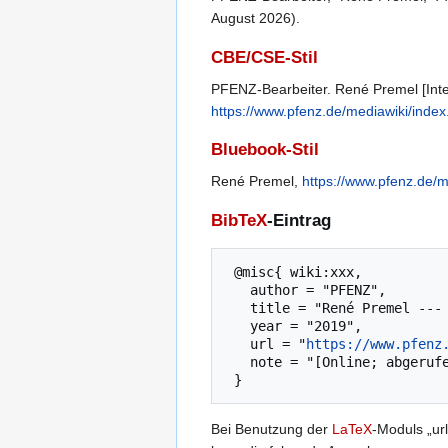
August 2026).
CBE/CSE-Stil
PFENZ-Bearbeiter. René Premel [Inter
https://www.pfenz.de/mediawiki/in
Bluebook-Stil
René Premel,
https://www.pfenz.de
BibTeX
-Eintrag
 @misc{ wiki:xxx,

   author = "PFENZ",

   title = "René Premel --- PFENZ{,} ",

   year = "2019",

   url = "
https://www.pfenz
   note = "[Online; abgerufen am 8. August 2026]"

Bei Benutzung der
LaTeX
-Moduls „url