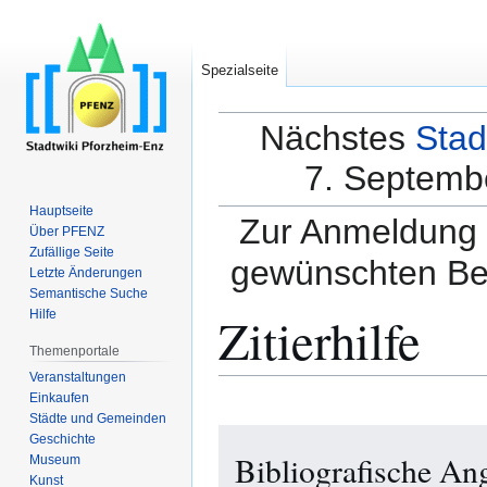
Spezialseite
Nächstes
Stad
7. Septembe
Hauptseite
Zur Anmeldung a
Über PFENZ
Zufällige Seite
gewünschten Be
Letzte Änderungen
Semantische Suche
Zitierhilfe
Hilfe
Themenportale
Veranstaltungen
Einkaufen
Städte und Gemeinden
Zur
Zur
Geschichte
Bibliografische An
Navigation
Suche
Museum
Kunst
springen
springen