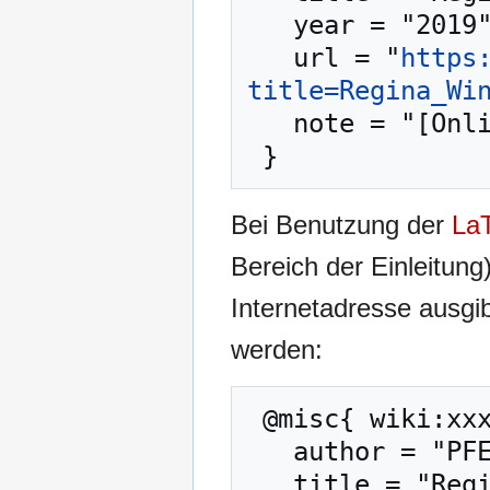
   year = "2019",

   url = "
https
title=Regina_Wi
   note = "[Online; abgerufen am 9. August 2026]"

Bei Benutzung der
La
Bereich der Einleitung
Internetadresse ausg
werden:
 @misc{ wiki:xxx,

   author = "PFENZ",

   title = "Regina Wintergrün --- PFENZ{,} ",
