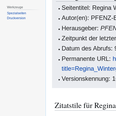
Seitentitel: Regina
Werkzeuge
Spezialseiten
Autor(en): PFENZ-B
Druckversion
Herausgeber:
PFE
Zeitpunkt der letzt
Datum des Abrufs: 
Permanente URL:
h
title=Regina_Wint
Versionskennung: 
Zitatstile für Regi