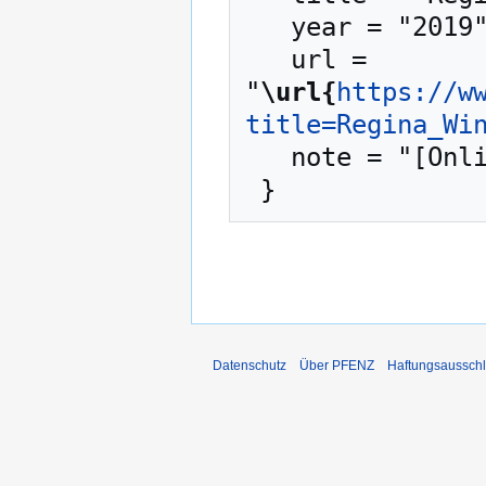
   year = "2019",

   url = 
"
\url{
https://w
title=Regina_Wi
   note = "[Online; abgerufen am 9. August 2026]"

Datenschutz
Über PFENZ
Haftungsaussch