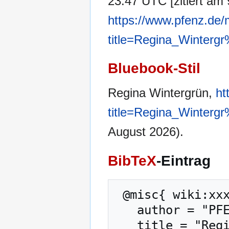
23:47 UTC [zitiert am 
https://www.pfenz.de/
title=Regina_Winter
Bluebook-Stil
Regina Wintergrün,
ht
title=Regina_Winter
August 2026).
BibTeX
-Eintrag
 @misc{ wiki:xxx,

   author = "PFENZ",

   title = "Regina Wintergrün --- PFENZ{,} ",
